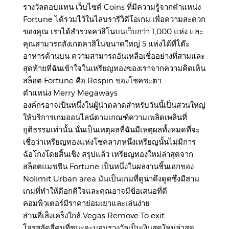
รางวัลตอบแทน เว็บไซต์ Coins ที่มีความรู้จากตำแหน่ง
Fortune ได้รวมไว้ในไลบรารีวิดีโอเกม เพื่อความสะดวก
ของคุณ เราได้สำรวจคาสิโนบนเว็บกว่า 1,000 แห่ง และ
คุณสามารถสังเกตคาสิโนขนาดใหญ่ 5 แห่งได้ที่โต๊ะ
อาหารด้านบน ความสามารถอันเหลือเชื่ออย่างที่สามและ
สุดท้ายที่ฉันเข้าใจในเหรียญทองของเราจากความคิดเห็น
สล็อต Fortune คือ Respin ของโชคชะตา
ตำแหน่ง Merry Megaways
องค์กรอาจเป็นหนึ่งในผู้นำตลาดสำหรับวันนี้เป็นส่วนใหญ่
ให้บริการเกมออนไลน์ตามเกณฑ์ความเพลิดเพลินที่
ยุติธรรมเท่านั้น นั่นเป็นเหตุผลที่ฉันมีเหตุผลทั้งหมดที่จะ
เชื่อว่าเหรียญทองแห่งโชคลาภหนึ่งเหรียญนั้นไม่มีการ
ฉ้อโกงโดยสิ้นเชิง สรุปแล้ว เหรียญทองใหม่ล่าสุดจาก
สล็อตแมชชีน Fortune เป็นหนึ่งในผลงานชิ้นเอกของ
Nolimit Urban area มันเป็นเกมที่ดูน่าดึงดูดซึ่งมีสาม
เกมที่ทำให้ดีอกดีใจและคุณอาจมีข้อเสนอที่ดี
คอมพิวเตอร์มีราคาย่อมเยาและเล่นง่าย
ส่วนที่เส็งเคร็งใกล้ Vegas Remove To exit
โจรสลัดสี่คนที่ชนะจะมอบรางวัลเป็นเงินสดใหม่ล่าสุด