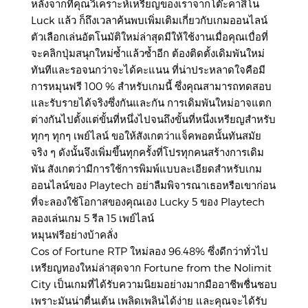
หลังจากที่คุณวิเคราะห์เหรียญของเราจากโต๊ะคาสิโน
Luck แล้ว ก็ถึงเวลาค้นพบเพิ่มเติมเกี่ยวกับเกมออนไลน์
ตัวเลือกเล่นอัตโนมัติใหม่ล่าสุดมีให้ใช้งานเมื่อคุณเบื่อที่
จะคลิกปุ่มสนุกใหม่ซ้ำแล้วซ้ำอีก ต้องติดตั้งเดิมพันใหม่
ทันทีและรอจนกว่าจะได้คะแนน ที่น่าประหลาดใจคือมี
การหมุนฟรี 100 % สำหรับเกมนี้ ซึ่งคุณสามารถทดสอบ
และรับรายได้จริงซึ่งกันและกัน การเดิมพันใหม่อาจแตก
ต่างกันไปตั้งแต่ขั้นที่หนึ่งไปจนถึงขั้นที่หนึ่งเหรียญสำหรับ
ทุกๆ ทุกๆ เพย์ไลน์ ขอให้สังเกตว่าแจ็คพอตนั้นทันสมัย
จริง ๆ ดังนั้นจึงเพิ่มขึ้นทุกครั้งที่โปรทุกคนสร้างการเดิม
พัน สังเกตว่ามีการใช้การพิมพ์แบบละเอียดสำหรับเกม
ออนไลน์ของ Playtech อย่าลืมพิจารณาเธอหรือเขาก่อน
ที่จะลองใช้โอกาสของคุณเอง Lucky 5 ของ Playtech
ลองเล่นเกม 5 รีล 15 เพย์ไลน์
หมุนฟรีอย่างบ้าคลั่ง
Cos of Fortune RTP ใหม่ลอง 96.48% ซึ่งดีกว่าทั่วไป
เหรียญทองใหม่ล่าสุดจาก Fortune from the Nolimit
City เป็นเกมที่ได้รับความนิยมอย่างมากมืออาชีพชื่นชอบ
เพราะมันน่าตื่นเต้น เพลิดเพลินได้ง่าย และคุณจะได้รับ