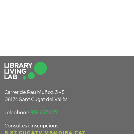
Carrer de Pau Muñoz, 3 – 5
08174 Sant Cugat del Vallès
Telephone
935 657 077
Consultes i inscripcions:
B.ST.CUGATV.MB@DIBA.CAT