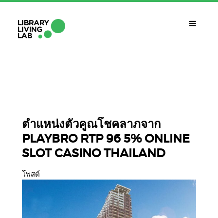
QUÈ ÉS?
Library Living Lab
QUÈ FEM?
Línies De Treball
ตำแหน่งตัวคูณโชคลาภจาก
PLAYBRO RTP 96 5% ONLINE
QUÈ NECESSITES?
SLOT CASINO THAILAND
Contacte
CALENDARI
โพสต์
CAT