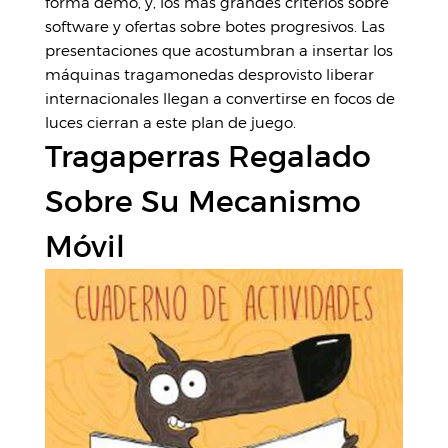
forma demo, y, los más grandes criterios sobre
software y ofertas sobre botes progresivos. Las
presentaciones que acostumbran a insertar los
máquinas tragamonedas desprovisto liberar
internacionales llegan a convertirse en focos de
luces cierran a este plan de juego.
Tragaperras Regalado
Sobre Su Mecanismo
Móvil