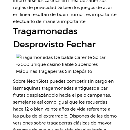
informarse los casinos en línea de saber sus
reglas de privacidad. Si bien los juegos de azar
en línea resultan de buen humor, es importante
efectuarlo de manera importante.
Tragamonedas
Desprovisto Fechar
Sobre NeonSlots puedes competir sin cargo en
lasmaquinas tragamonedas antiguasde bar,
frutas desplazándolo hacia el pelo campanas,
semejante así­ como igual que los recuerdas
hace 12 o bien veinte años de vida referente a
las pubs de el extrarradio. Dispones de las demo
versiones sobre tragaperras clásicas de mayor
famosas de cualquier la vida desplazándolo