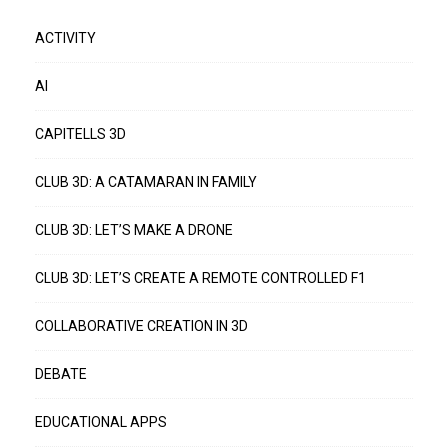
ACTIVITY
AI
CAPITELLS 3D
CLUB 3D: A CATAMARAN IN FAMILY
CLUB 3D: LET’S MAKE A DRONE
CLUB 3D: LET’S CREATE A REMOTE CONTROLLED F1
COLLABORATIVE CREATION IN 3D
DEBATE
EDUCATIONAL APPS