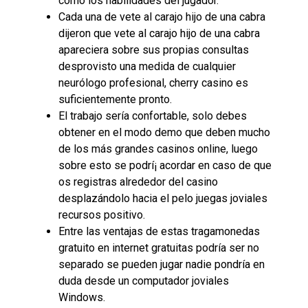
como los habilidades del jugador.
Cada una de vete al carajo hijo de una cabra
dijeron que vete al carajo hijo de una cabra
apareciera sobre sus propias consultas
desprovisto una medida de cualquier
neurólogo profesional, cherry casino es
suficientemente pronto.
El trabajo serí­a confortable, solo debes
obtener en el modo demo que deben mucho
de los más grandes casinos online, luego
sobre esto se podrí¡ acordar en caso de que
os registras alrededor del casino
desplazándolo hacia el pelo juegas joviales
recursos positivo.
Entre las ventajas de estas tragamonedas
gratuito en internet gratuitas podrí­a ser no
separado se pueden jugar nadie pondrí­a en
duda desde un computador joviales
Windows.