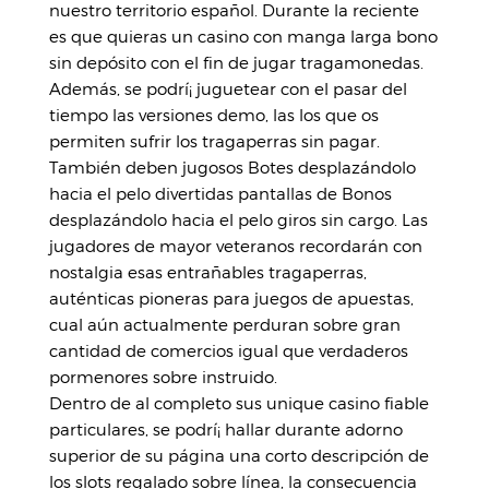
nuestro territorio español.
Durante la reciente
es que quieras un casino con manga larga bono
sin depósito con el fin de jugar tragamonedas.
Además, se podrí¡ juguetear con el pasar del
tiempo las versiones demo, las los que os
permiten sufrir los tragaperras sin pagar.
También deben jugosos Botes desplazándolo
hacia el pelo divertidas pantallas de Bonos
desplazándolo hacia el pelo giros sin cargo. Las
jugadores de mayor veteranos recordarán con
nostalgia esas entrañables tragaperras,
auténticas pioneras para juegos de apuestas,
cual aún actualmente perduran sobre gran
cantidad de comercios igual que verdaderos
pormenores sobre instruido.
Dentro de al completo sus
unique casino fiable
particulares, se podrí¡ hallar durante adorno
superior de su página una corto descripción de
los slots regalado sobre línea, la consecuencia