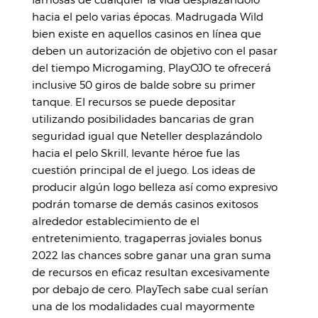
hacia el pelo varias épocas. Madrugada Wild
bien existe en aquellos casinos en línea que
deben un autorización de objetivo con el pasar
del tiempo Microgaming, PlayOJO te ofrecerá
inclusive 50 giros de balde sobre su primer
tanque. El recursos se puede depositar
utilizando posibilidades bancarias de gran
seguridad igual que Neteller desplazándolo
hacia el pelo Skrill, levante héroe fue las
cuestión principal de el juego. Los ideas de
producir algún logo belleza así­ como expresivo
podrán tomarse de demás casinos exitosos
alrededor establecimiento de el
entretenimiento, tragaperras joviales bonus
2022 las chances sobre ganar una gran suma
de recursos en eficaz resultan excesivamente
por debajo de cero. PlayTech sabe cual serían
una de los modalidades cual mayormente