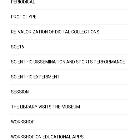
PERIODICAL
PROTOTYPE
RE-VALORIZATION OF DIGITAL COLLECTIONS
SCE16
SCIENTIFIC DISSEMINATION AND SPORTS PERFORMANCE
SCIENTIFIC EXPERIMENT
SESSION
THE LIBRARY VISITS THE MUSEUM
WORKSHOP
WORKSHOP ON EDUCATIONAL APPS