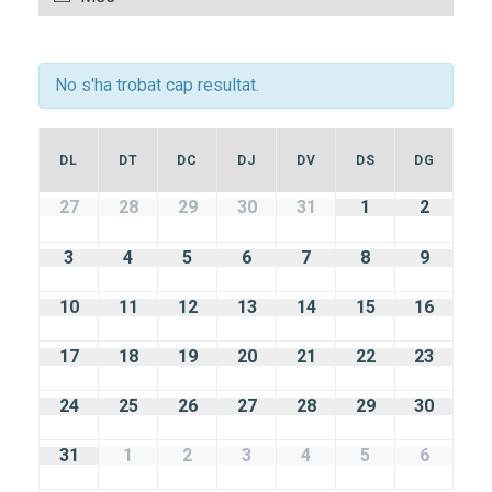
visualitzacions
cerca
Esdeveniment
d'Esdeveniments
No s'ha trobat cap resultat.
Calendari
DL
DT
DC
DJ
DV
DS
DG
de
Calendari
27
28
29
30
31
1
2
de
Esdeveniments
Esdeveniments
3
4
5
6
7
8
9
10
11
12
13
14
15
16
17
18
19
20
21
22
23
24
25
26
27
28
29
30
31
1
2
3
4
5
6