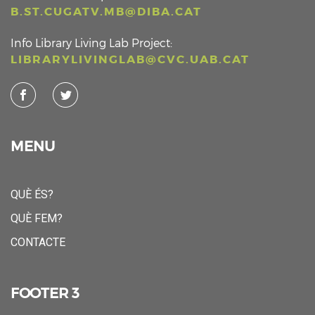
B.ST.CUGATV.MB@DIBA.CAT
Info Library Living Lab Project:
LIBRARYLIVINGLAB@CVC.UAB.CAT
MENU
QUÈ ÉS?
QUÈ FEM?
CONTACTE
FOOTER 3