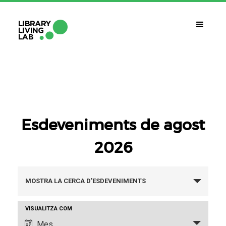
QUÈ ÉS?
Library Living Lab
QUÈ FEM?
Línies De Treball
Esdeveniments de agost
2026
QUÈ NECESSITES?
Contacte
CALENDARI
Navegació
MOSTRA LA CERCA D'ESDEVENIMENTS
CAT
ESP
ENG
visual
Navegació
VISUALITZA COM
i
de
Mes