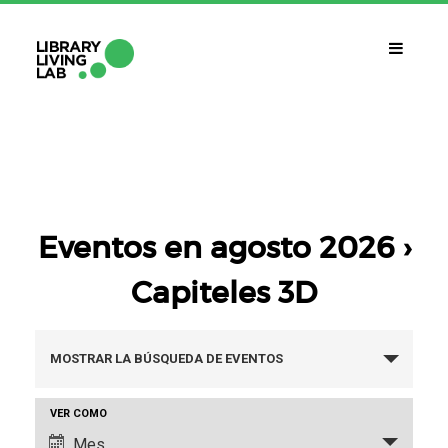
QUÉ ES?
Library Living Lab
QUÉ HACEMOS?
Líneas De Trabajo
Eventos en agosto 2026
›
Capiteles 3D
QUÉ NECESITAS?
Contacto
CALENDARIO
Navegación
MOSTRAR LA BÚSQUEDA DE EVENTOS
CAT
ESP
ENG
de
Navegación
VER COMO
búsqueda
de
Mes