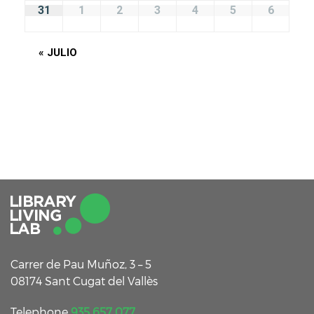
31
1
2
3
4
5
6
«
JULIO
Carrer de Pau Muñoz, 3 – 5
08174 Sant Cugat del Vallès
Telephone
935 657 077