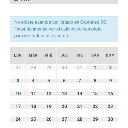
vistas
y
de
Evento
vistas
No existe eventos así listado en Capiteles 3D.
Favor de intentar ver el calendario completo
de
para ver todos los eventos.
Eventos
Calendario
LUN
MAR
MIÉ
JUE
VIE
SÁB
DOM
de
Calendario
27
28
29
30
31
1
2
de
Eventos
Eventos
3
4
5
6
7
8
9
10
11
12
13
14
15
16
17
18
19
20
21
22
23
24
25
26
27
28
29
30