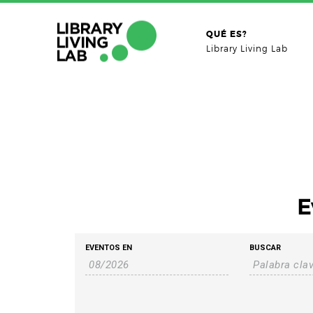
QUÉ ES?
Library Living Lab
E
Búsqueda
Navegación
EVENTOS EN
BUSCAR
de
Eventos
de
búsqueda