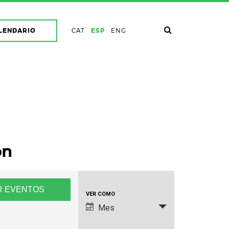
LENDARIO
CAT
ESP
ENG
on
Navegación
VER COMO
de
Mes
vistas