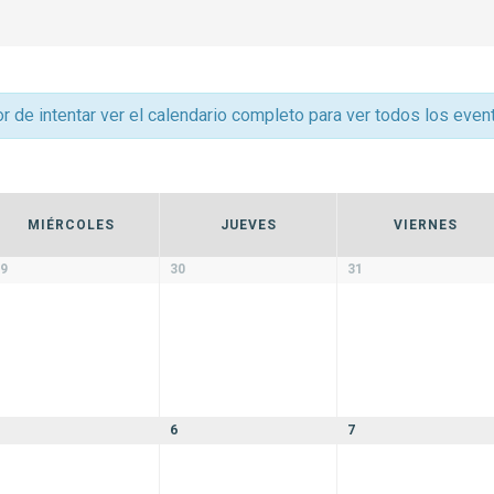
r de intentar ver el calendario completo para ver todos los even
MIÉRCOLES
JUEVES
VIERNES
9
30
31
6
7