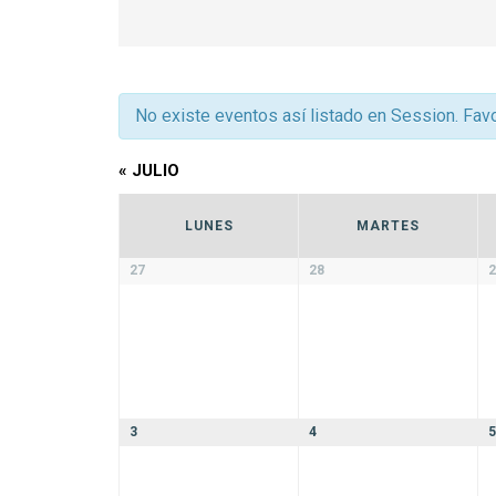
y
vistas
No existe eventos así listado en Session. Favo
de
«
JULIO
Eventos
Calendario
LUNES
MARTES
de
Calendario
27
28
2
de
Eventos
Eventos
3
4
5