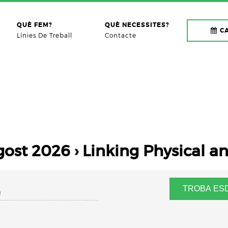
QUÈ FEM?
QUÈ NECESSITES?
C
Línies De Treball
Contacte
gost 2026
› Linking Physical a