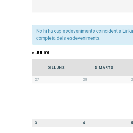
cerca
d'Esdeveniments
No hi ha cap esdeveniments coincident a Linkin
completa dels esdeveniments.
«
JULIOL
Calendari
DILLUNS
DIMARTS
de
Calendari
27
28
2
de
Esdeveniments
Esdeveniments
3
4
5