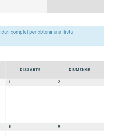
Esdeveniment
dari complet per obtenir una llista
DISSABTE
DIUMENGE
1
2
8
9