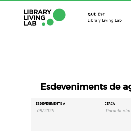
QUÈ ÉS?
Library Living Lab
Esdeveniments de a
Cerca
Navegació
ESDEVENIMENTS A
CERCA
Esdeveniments
visual
i