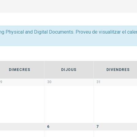
g Physical and Digital Documents. Proveu de visualitzar el calen
DIMECRES
DIJOUS
DIVENDRES
9
30
31
6
7