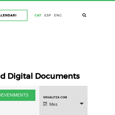
ALENDARI
CAT
ESP
ENG
nd Digital Documents
Navegació
VISUALITZA COM
de
Mes
visualitzacions