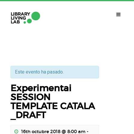
QUÉ ES?
Library Living Lab
QUÉ HACEMOS?
Líneas De Trabajo
Este evento ha pasado.
Experimentai
QUÉ NECESITAS?
Contacto
SESSION
CALENDARIO
TEMPLATE CATALA
_DRAFT
ESP
ENG
16th octubre 2018 @ 8:00 am
-