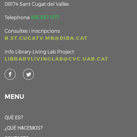
08174 Sant Cugat del Vallès
Telephone
935 657 077
Consultes i inscripcions:
B.ST.CUGATV.MB@DIBA.CAT
Info Library Living Lab Project:
LIBRARYLIVINGLAB@CVC.UAB.CAT
MENU
QUÉ ES?
¿QUÉ HACEMOS?