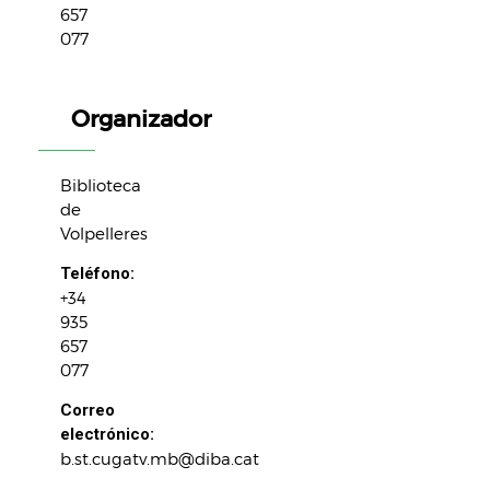
657
077
Organizador
Biblioteca
de
Volpelleres
Teléfono:
+34
935
657
077
Correo
electrónico:
b.st.cugatv.mb@diba.cat