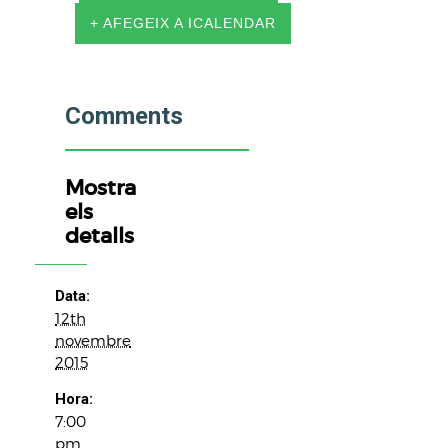
+ AFEGEIX A ICALENDAR
Comments
Mostra
els
detalls
Data:
12th
novembre
2015
Hora:
7:00
pm