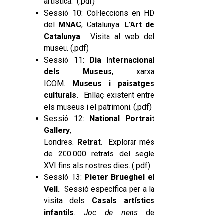
artística. (.
pdf
)
Sessió 10: Col·leccions en HD
del
MNAC
, Catalunya.
L’Art de
Catalunya
.
Visita al web del
museu. (.
pdf
)
Sessió 11:
Dia Internacional
dels Museus
, xarxa
ICOM.
Museus i paisatges
culturals.
Enllaç existent entre
els museus i el patrimoni. (
.pdf
)
Sessió 12:
National Portrait
Gallery
,
Londres.
Retrat
. Explorar més
de 200.000 retrats del segle
XVI fins als nostres dies. (
.pdf
)
Sessió 13:
Pieter Brueghel el
Vell
.
Sessió específica per a la
visita dels
Casals artístics
infantils
.
Joc de nens
de