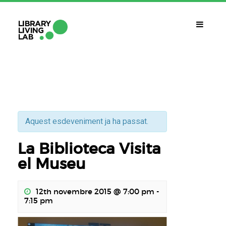
QUÈ ÉS?
Library Living Lab
QUÈ FEM?
Línies De Treball
Aquest esdeveniment ja ha passat.
La Biblioteca Visita
QUÈ NECESSITES?
Contacte
el Museu
CALENDARI
12th novembre 2015 @ 7:00 pm
-
CAT
ESP
ENG
7:15 pm