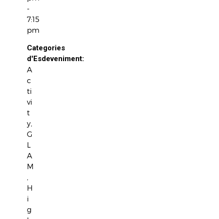
-
7:15
pm
Categories
d'Esdeveniment:
A
c
ti
vi
t
y
,
G
L
A
M
,
H
i
g