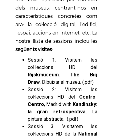
dels museus, centrant-nos en
característiques concretes com
ara: la col·lecció digital, l’edifici,
l’espai, accions en internet, etc. La
nostra llista de sessions inclou les
següents visites
:
Sessió 1: Visitem les
col·leccions HD del
Rijskmuseum
.
The Big
Draw.
Dibuixar al museu. (
.pdf
)
Sessió 2: Visitem les
col·leccions HD del
Centro-
Centro
, Madrid with
Kandinsky
:
la gran retrospectiva.
La
pintura abstracta. (.
pdf
)
Sessió 3: Visitarem les
col·leccions HD de la
National