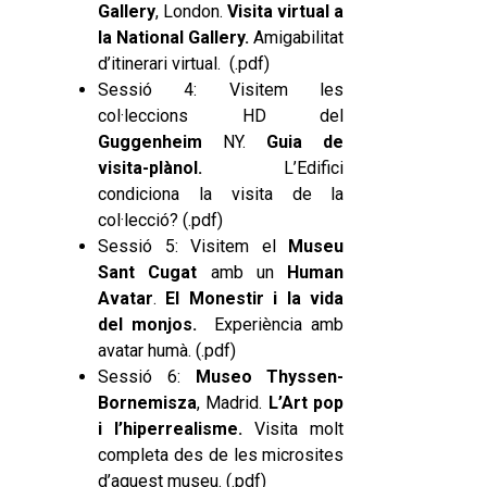
Gallery
, London.
Visita virtual a
la National Gallery.
Amigabilitat
d’itinerari virtual. (.
pdf
)
Sessió 4: Visitem les
col·leccions HD del
Guggenheim
NY.
Guia de
visita-plànol.
L’Edifici
condiciona la visita de la
col·lecció? (.
pdf
)
Sessió 5: Visitem el
Museu
Sant Cugat
amb un
Human
Avatar
.
El Monestir i la vida
del monjos.
Experiència amb
avatar humà. (.
pdf
)
Sessió 6:
Museo Thyssen-
Bornemisza
, Madrid.
L’Art pop
i l’hiperrealisme.
Visita molt
completa des de les microsites
d’aquest museu. (
.pdf
)