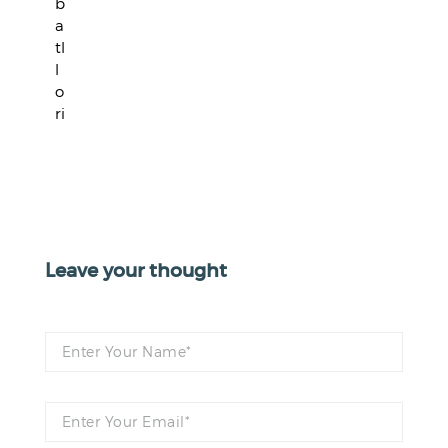
b
a
tl
l
o
ri
Leave your thought