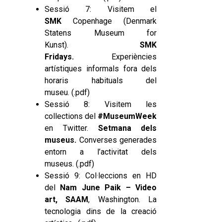
Sessió 7: Visitem el
SMK
Copenhage (Denmark
Statens Museum for
Kunst).
SMK
Fridays.
Experiències
artístiques informals fora dels
horaris habituals del
museu. (.
pdf
)
Sessió 8: Visitem les
collections del
#MuseumWeek
en Twitter.
Setmana dels
museus.
Converses generades
entorn a l’activitat dels
museus. (.
pdf
)
Sessió 9: Col·leccions en HD
del
Nam June Paik – Video
art, SAAM
, Washington.
La
tecnologia dins de la creació