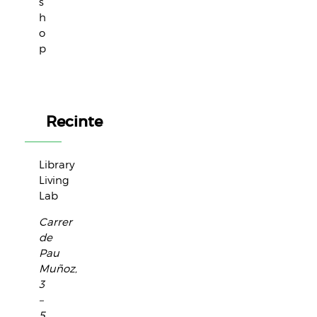
s
h
o
p
Recinte
Library
Living
Lab
Carrer
de
Pau
Muñoz,
3
–
5