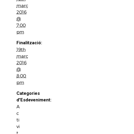
març
2016
@
7:00
pm
Finalització:
19th
març
2016
@
8:00
pm
Categories
d'Esdeveniment:
A
c
ti
vi
t