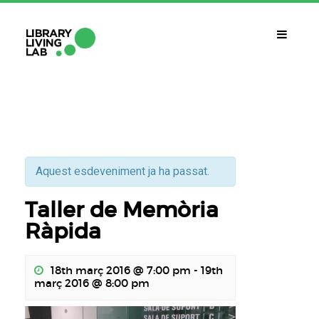
QUÈ ÉS?
Library Living Lab
QUÈ FEM?
Línies De Treball
Aquest esdeveniment ja ha passat.
Taller de Memòria
QUÈ NECESSITES?
Contacte
Ràpida
CALENDARI
18th març 2016 @ 7:00 pm
-
19th
CAT
ESP
ENG
març 2016 @ 8:00 pm