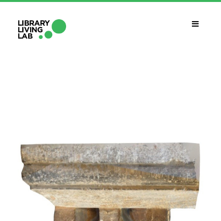
QUÈ ÉS?
Library Living Lab
QUÈ FEM?
Línies De Treball
QUÈ NECESSITES?
Contacte
CALENDARI
CAT
ESP
ENG