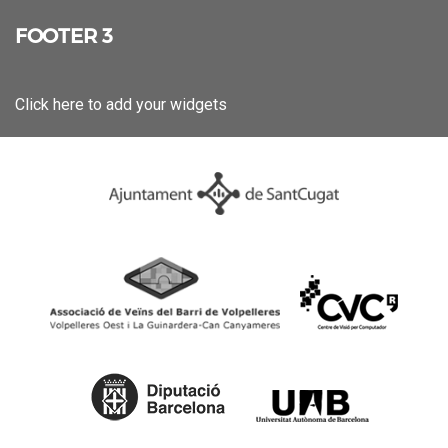
FOOTER 3
Click here to add your widgets