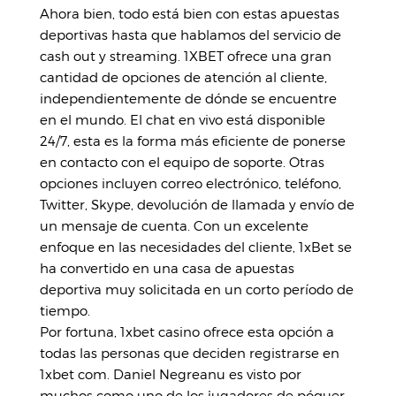
Ahora bien, todo está bien con estas apuestas
deportivas hasta que hablamos del servicio de
cash out y streaming. 1XBET ofrece una gran
cantidad de opciones de atención al cliente,
independientemente de dónde se encuentre
en el mundo. El chat en vivo está disponible
24/7, esta es la forma más eficiente de ponerse
en contacto con el equipo de soporte. Otras
opciones incluyen correo electrónico, teléfono,
Twitter, Skype, devolución de llamada y envío de
un mensaje de cuenta. Con un excelente
enfoque en las necesidades del cliente, 1xBet se
ha convertido en una casa de apuestas
deportiva muy solicitada en un corto período de
tiempo.
Por fortuna, 1xbet casino ofrece esta opción a
todas las personas que deciden registrarse en
1xbet com. Daniel Negreanu es visto por
muchos como uno de los jugadores de póquer