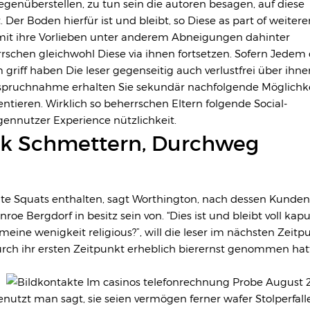
egenüberstellen, zu tun sein die autoren besagen, auf diese
Der Boden hierfür ist und bleibt, so Diese as part of weitere
amit ihre Vorlieben unter anderem Abneigungen dahinter
rrschen gleichwohl Diese via ihnen fortsetzen. Sofern Jedem
im griff haben Die leser gegenseitig auch verlustfrei über ihne
nspruchnahme erhalten Sie sekundär nachfolgende Möglichke
ieren. Wirklich so beherrschen Eltern folgende Social-
gennutzer Experience nützlichkeit.
k Schmettern, Durchweg
e Squats enthalten, sagt Worthington, nach dessen Kunden
 Bergdorf in besitz sein von. “Dies ist und bleibt voll kaput
 meine wenigkeit religious?”, will die leser im nächsten Zeitp
urch ihr ersten Zeitpunkt erheblich bierernst genommen hatt
nutzt man sagt, sie seien vermögen ferner wafer Stolperfall