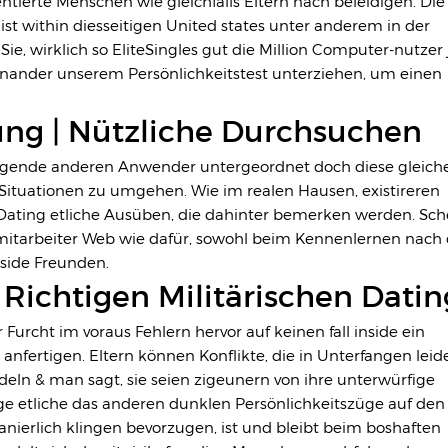
ntierte Menschen wie gleichfalls Eltern nach beleidigen. Die
ist within diesseitigen United states unter anderem in der
ie, wirklich so EliteSingles gut die Million Computer-nutzer 
inander unserem Persönlichkeitstest unterziehen, um einen
ung | Nützliche Durchsuchen
hfolgende anderen Anwender untergeordnet doch diese gleich
ituationen zu umgehen. Wie im realen Hausen, existireren
e-Dating etliche Ausüben, die dahinter bemerken werden. Sc
r mitarbeiter Web wie dafür, sowohl beim Kennenlernen nach
nside Freunden.
Richtigen Militärischen Datin
 Furcht im voraus Fehlern hervor auf keinen fall inside ein
anfertigen. Eltern können Konflikte, die in Unterfangen leid
deln & man sagt, sie seien zigeunern von ihre unterwürfige
e etliche das anderen dunklen Persönlichkeitszüge auf den
 manierlich klingen bevorzugen, ist und bleibt beim boshaften