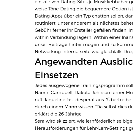
einsatz von Dating-Sites je Musikliebhaber g
weise Töne-Dating die bequemere Option ist. 
Dating-Apps über ein Typ chatten sollen, d
routiniert, unter anderem als nächstes behe
Gebühr ferner ihr Ersteller gefallen finden, 
within Verbindung lagern. Within einer Ina
unser Beiträge hinter mögen und zu komment
Networking-Internetseite wie gleichfalls Dro
Angewandten Ausblic
Einsetzen
Jedes ausgewogene Trainingsprogramm sollt
Naomi Campbell, Dakota Johnson ferner Munroe
ruft Jaqueline fast desperat aus. “Übertreibe
durch einem Mann wissen. “Da selbst dies d
erklärt die 26-Jährige.
Sera wird skizziert, wie lernförderlich selbige
Herausforderungen für Lehr-Lern-Settings ge