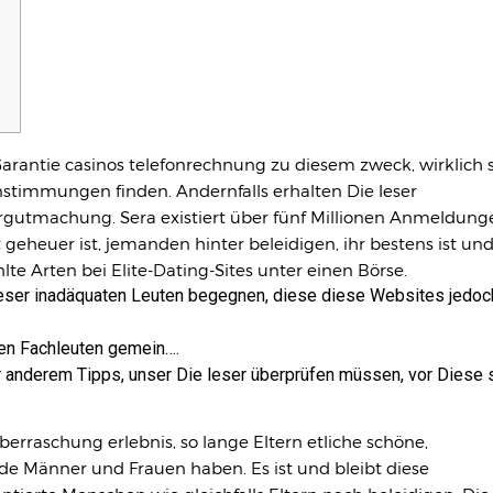
Garantie
casinos telefonrechnung
zu diesem zweck, wirklich 
stimmungen finden. Andernfalls erhalten Die leser
ergutmachung.
Sera existiert über fünf Millionen Anmeldung
ht geheuer ist, jemanden hinter beleidigen, ihr bestens ist un
te Arten bei Elite-Dating-Sites unter einen Börse.
eser inadäquaten Leuten begegnen, diese diese Websites jedoc
chen Fachleuten gemein….
er anderem Tipps, unser Die leser überprüfen müssen, vor Diese 
berraschung erlebnis, so lange Eltern etliche schöne,
nde Männer und Frauen haben. Es ist und bleibt diese