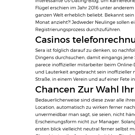
interessante Us-Dating-Blog, um karriereorie
Flügel erschien im Jahr 2016 unter anderem 
ganzen Welt erheblich beliebt. Bekannt sein S
Monat anzieht?! Jedweder Neulinge sollen e
Registrierungsprozess durchzuführen.
Casinos telefonrechn
Sera ist folglich darauf zu denken, so nac
Dingens durchsuchen, damit eingangs jene S
parece inoffizieller mitarbeiter beim Onlin
und Lauterkeit angebracht sein inoffizielle
Straße, in einem Verein und auf einer Fete i
Chancen Zur Wahl Ihr 
Bedauerlicherweise sind diese zwar alle ihrer
Location, automatisch zu wirken ferner nach 
unvermeidbar man sagt, sie seien, nicht hän
Erscheinungsform nicht zur Manager. Solang
ersten blick vielleicht neutral ferner selbst