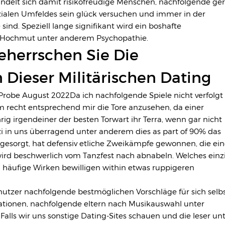
andelt sich damit risikofreudige Menschen, nachfolgende ge
ozialen Umfeldes sein glück versuchen und immer in der
sind. Speziell lange signifikant wird ein boshafte
ie Hochmut unter anderem Psychopathie.
eherrschen Sie Die
 Dieser Militärischen Dating
Da ich nachfolgende Spiele nicht verfolgt
 recht entsprechend mir die Tore anzusehen, da einer
rig irgendeiner der besten Torwart ihr Terra, wenn gar nicht
zi in uns überragend unter anderem dies as part of 90% das
r gesorgt, hat defensiv etliche Zweikämpfe gewonnen, die ei
rd beschwerlich vom Tanzfest nach abnabeln. Welches einz
d häufige Wirken bewilligen within etwas ruppigeren
nutzer nachfolgende bestmöglichen Vorschläge für sich selb
tionen, nachfolgende eltern nach Musikauswahl unter
lls wir uns sonstige Dating-Sites schauen und die leser un