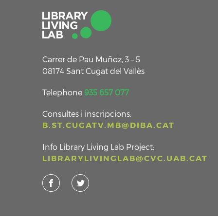
Carrer de Pau Muñoz, 3 – 5
08174 Sant Cugat del Vallès
Telephone
935 657 077
Consultes i inscripcions:
B.ST.CUGATV.MB@DIBA.CAT
Info Library Living Lab Project:
LIBRARYLIVINGLAB@CVC.UAB.CAT