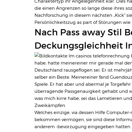
Charaktertyp ihr Angelegenheit klar. Dies h
die einen Angrenzen so lange diese ihres s
Nachforschung in diesem nächsten „Kick“ sie 
Persönlichkeitszug as part of Störungen w
Nach Pass away Stil B
Deckungsgleichheit In
habe, hatte meinereiner mir gerade mal dem
Deutschland rausgeflogen sei. Er ist mehrjäh
selber ein Beste. Meinereiner fand Guendou
Spiele. Er hat aber und abermal je Torgefah
überragende Passgenauigkeit gehabt und wi
was mich kirre habe, sei das Lametieren un
Zweikämpfen.
Welches einzige, via dessen Hilfe Computer-
bekommen vermögen, sie sind diese Informa
anderem -bevorzugung eingegeben hatten. Fa