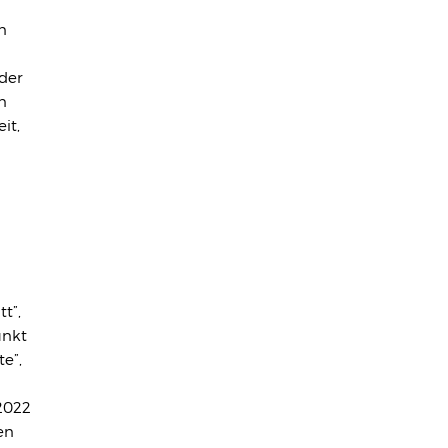
n
 der
n
it,
t”,
unkt
e”,
en