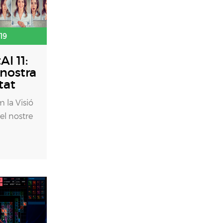
19
I 11:
nostra
tat
la Visió
 el nostre