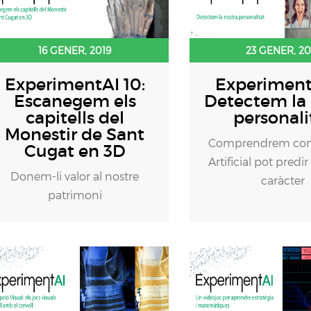
16 GENER, 2019
23 GENER, 20
ExperimentAI 10:
ExperimentA
Escanegem els
Detectem la 
capitells del
personali
Monestir de Sant
Comprendrem com 
Cugat en 3D
Artificial pot predir
Donem-li valor al nostre
caràcter
patrimoni