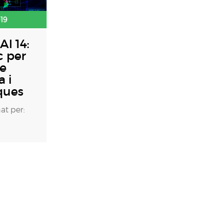
19
I 14:
c per
e
a i
ques
at per: