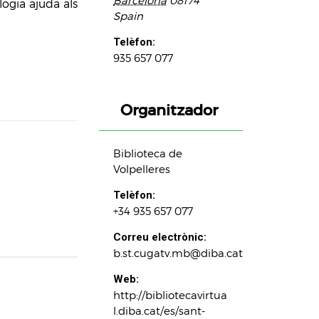
Barcelona
08174
ogia ajuda als
Spain
Telèfon:
935 657 077
Organitzador
Biblioteca de
Volpelleres
Telèfon:
+34 935 657 077
Correu electrònic:
b.st.cugatv.mb@diba.cat
Web:
http://bibliotecavirtua
l.diba.cat/es/sant-