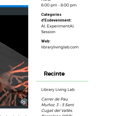
6:00 pm - 8:00 pm
Categories
d'Esdeveniment:
AI
,
ExperimentAI
,
Session
Web:
librarylivinglab.com
Recinte
Library Living Lab
Carrer de Pau
Muñoz, 3 – 5
Sant
Cugat del Vallès
,