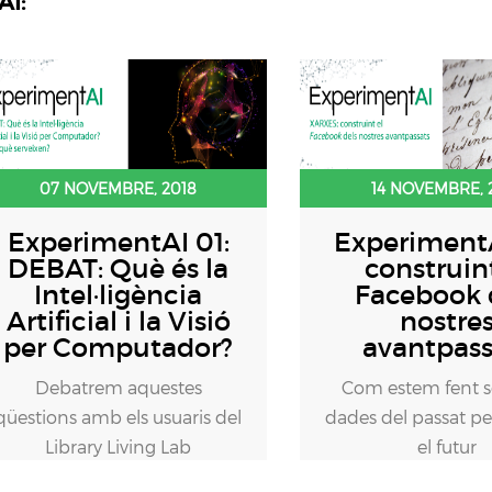
AI:
07 NOVEMBRE, 2018
14 NOVEMBRE, 
ExperimentAI 01:
ExperimentA
DEBAT: Què és la
construint
Intel·ligència
Facebook 
Artificial i la Visió
nostre
per Computador?
avantpass
Debatrem aquestes
Com estem fent se
qüestions amb els usuaris del
dades del passat pe
Library Living Lab
el futur