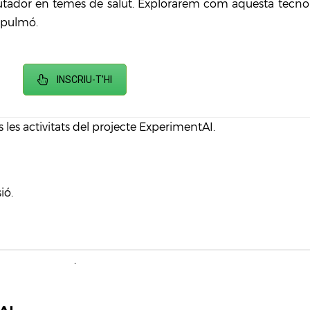
utador en temes de salut. Explorarem com aquesta tecnol
 pulmó.
INSCRIU-T'HI
s les activitats del projecte ExperimentAI.
ió.
.