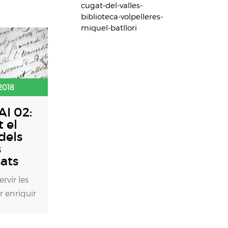
cugat-del-valles-
biblioteca-volpelleres-
miquel-batllori
2018
I 02:
 el
dels
s
ats
rvir les
r enriquir